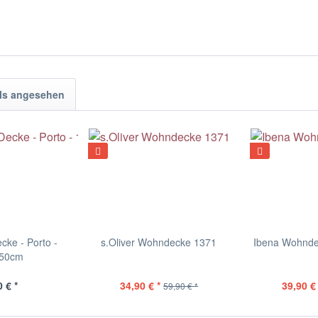
ls angesehen
cke - Porto -
s.Oliver Wohndecke 1371
Ibena Wohnde
150cm
 € *
34,90 € *
39,90 € 
59,90 € *