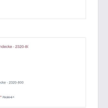
cke - 2320-800
*
79,90 € *