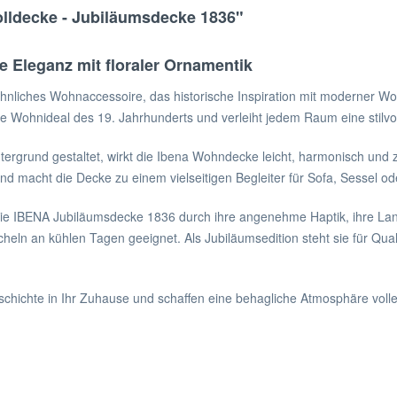
lldecke - Jubiläumsdecke 1836"
 Eleganz mit floraler Ornamentik
liches Wohnaccessoire, das historische Inspiration mit moderner Wohn
e Wohnideal des 19. Jahrhunderts und verleiht jedem Raum eine stilvol
ergrund gestaltet, wirkt die Ibena Wohndecke leicht, harmonisch und z
d macht die Decke zu einem vielseitigen Begleiter für Sofa, Sessel ode
die IBENA Jubiläumsdecke 1836 durch ihre angenehme Haptik, ihre Lan
heln an kühlen Tagen geeignet. Als Jubiläumsedition steht sie für Qual
eschichte in Ihr Zuhause und schaffen eine behagliche Atmosphäre voll