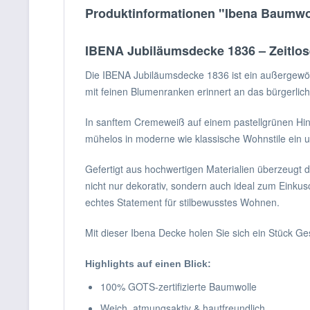
Produktinformationen "Ibena Baumwo
IBENA Jubiläumsdecke 1836 – Zeitlose
Die IBENA Jubiläumsdecke 1836 ist ein außergewöhn
mit feinen Blumenranken erinnert an das bürgerlich
In sanftem Cremeweiß auf einem pastellgrünen Hint
mühelos in moderne wie klassische Wohnstile ein un
Gefertigt aus hochwertigen Materialien überzeugt 
nicht nur dekorativ, sondern auch ideal zum Einkusc
echtes Statement für stilbewusstes Wohnen.
Mit dieser Ibena Decke holen Sie sich ein Stück G
Highlights auf einen Blick:
100% GOTS-zertifizierte Baumwolle
Weich, atmungsaktiv & hautfreundlich