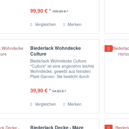
Farbkombinationen. Es ist
federleicht, wunderbar weich und
99,90 € *
109,90 € *
besitzt die typische, leicht
zottelige...
Vergleichen
Merken
Biederlack Wohndecke
Culture
Biederlack Wohndecke Culture
"Culture" ist eine angenehm leichte
Wohndecke, gewebt aus feinsten
Plaid-Garnen. Sie besticht durch
ihren dichten Flor und die
flanellartige Haptik. Die
39,90 € *
54,90 € *
Kuscheldecke mit markantem Ikat-
Muster in trendigen...
Vergleichen
Merken
Biederlack Decke - Maze