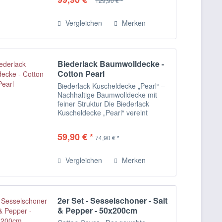
129,90 € *
Kuscheldecke besteht aus einer
hochwertigen...
Vergleichen
Merken
Biederlack Baumwolldecke -
Cotton Pearl
Biederlack Kuscheldecke „Pearl“ –
Nachhaltige Baumwolldecke mit
feiner Struktur Die Biederlack
Kuscheldecke „Pearl“ vereint
modernes Design, natürliche
Materialien und nachhaltige Qualität
59,90 € *
74,90 € *
in einer stilvollen Wohndecke.
Gefertigt aus...
Vergleichen
Merken
2er Set - Sesselschoner - Salt
& Pepper - 50x200cm