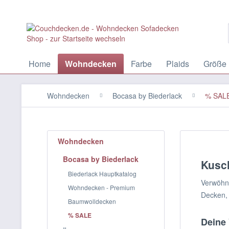
Home
Wohndecken
Farbe
Plaids
Größe
Wohndecken
Bocasa by Biederlack
% SAL
Wohndecken
Bocasa by Biederlack
Kusc
Biederlack Hauptkatalog
Verwöhne
Wohndecken - Premium
Decken, 
Baumwolldecken
% SALE
Deine 