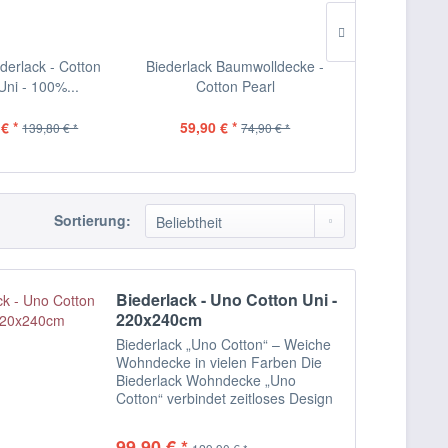
derlack - Cotton
Biederlack Baumwolldecke -
Biederlack K
ni - 100%...
Cotton Pearl
Pleasa
€ *
59,90 € *
109,90 €
139,80 € *
74,90 € *
Sortierung:
Biederlack - Uno Cotton Uni -
220x240cm
Biederlack „Uno Cotton“ – Weiche
Wohndecke in vielen Farben Die
Biederlack Wohndecke „Uno
Cotton“ verbindet zeitloses Design
mit hohem Komfort und langlebiger
Qualität. Die einfarbige
99,90 € *