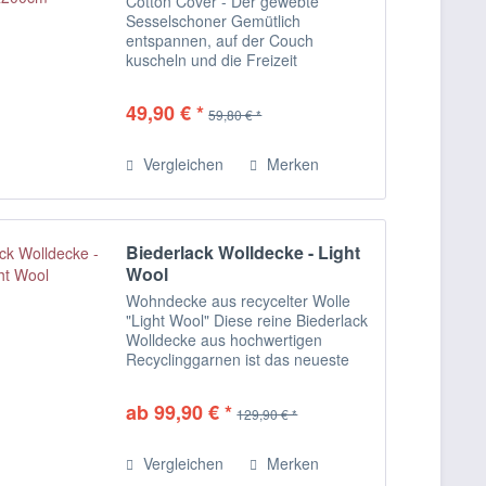
Cotton Cover - Der gewebte
Sesselschoner Gemütlich
entspannen, auf der Couch
kuscheln und die Freizeit
genießen, das wird mit den
Wohndecken Orion Cotton von
49,90 € *
59,80 € *
Bocasa by Biederlack zum puren
Vergnügen. Die Decken in
Einsteigerqualität...
Vergleichen
Merken
Biederlack Wolldecke - Light
Wool
Wohndecke aus recycelter Wolle
"Light Wool" Diese reine Biederlack
Wolldecke aus hochwertigen
Recyclinggarnen ist das neueste
Produkt aus der erfolgreichen
„Green Line“. Die nachhaltig
ab 99,90 € *
129,90 € *
produzierte Wolldecke besteht zu
90% aus...
Vergleichen
Merken