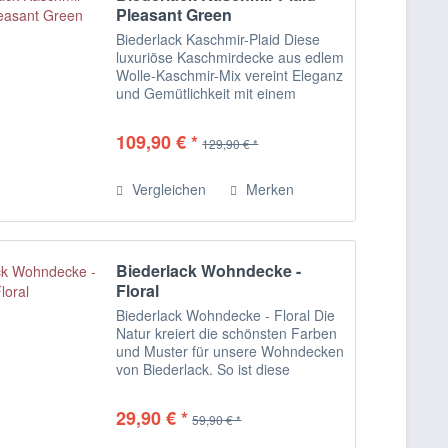
Pleasant Green
Biederlack Kaschmir-Plaid Diese
luxuriöse Kaschmirdecke aus edlem
Wolle-Kaschmir-Mix vereint Eleganz
und Gemütlichkeit mit einem
modernen Doubleface-Look. Die
Fransen sind in derselben Farbe
109,90 € *
129,90 € *
gehalten wie die Rückseite der
stylishen...
Vergleichen
Merken
Biederlack Wohndecke -
Floral
Biederlack Wohndecke - Floral Die
Natur kreiert die schönsten Farben
und Muster für unsere Wohndecken
von Biederlack. So ist diese
angenehm leichte Kuscheldecke in
beruhigendem Ecru und Blau
29,90 € *
59,90 € *
entstanden. Mit ihrem filigranen
Blütendessin...