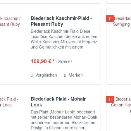
Biederlack Kaschmir-Plaid -
Pleasant Ruby
Biederlack Kaschmir-Plaid Diese
luxuriöse Kaschmirdecke aus edlem
Wolle-Kaschmir-Mix vereint Eleganz
und Gemütlichkeit mit einem
modernen Doubleface-Look. Die
Fransen sind in derselben Farbe
109,90 € *
129,90 € *
gehalten wie die Rückseite der
stylishen...
Vergleichen
Merken
Biederlack Plaid - Mohair
Look
Das Plaid „Mohair Look“ begeistert
mit seiner besonderen Mohair-Optik
und einem modernen Blockstreifen-
Design in frischen nordischen