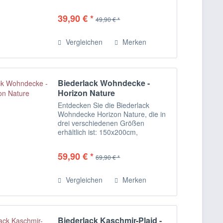
es richtig gemütlich. Sie wärmt
wunderbar und zaubert jede Menge
39,90 € *
49,90 € *
Flair in die Wohnung. Die
pflegeleichte,...
Vergleichen
Merken
Biederlack Wohndecke -
Horizon Nature
Entdecken Sie die Biederlack
Wohndecke Horizon Nature, die in
drei verschiedenen Größen
erhältlich ist: 150x200cm,
180x220cm und 220x240cm. Diese
Decke ist die perfekte Mischung
59,90 € *
69,90 € *
aus klassischem Design und
modernem Komfort. Mit ihren...
Vergleichen
Merken
Biederlack Kaschmir-Plaid -