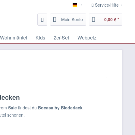
Service/Hilfe
Deutsch
Mein Konto
0,00 € *
Wohnmäntel
Kids
2er-Set
Webpelz
decken
erem
Sale
findest du
Bocasa by Biederlack
utel schonen.