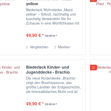
yellow
Biederlack Wohndecke „Maze
yellow“ – Stilvoll, nachhaltig und
kuschelig Verwandeln Sie Ihr
Zuhause in eine Wohlfühloase mit
der Biederlack Wohndecke „Maze
yellow“. Diese hochwertige
49,90 € *
69,90 € *
Biederlack Kuscheldecke besticht
durch ihr dezentes...
Vergleichen
Merken
Biederlack Kinder- und
Jugenddecke - Brachio
Die neue Kinderdecke „Brachio“
zeigt den Brachiosaurus, das
größte Landtier der Erdgeschichte,
als fotorealistisches Motiv und ist
für Dinosaurierfans ein echtes
Highlight. Die anschmiegsame
49,90 € *
59,90 € *
Kuscheldecke besteht aus einer...