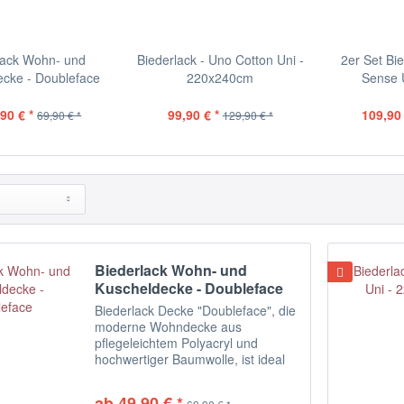
lack Wohn- und
Biederlack - Uno Cotton Uni -
2er Set Bie
ecke - Doubleface
220x240cm
Sense U
90 € *
99,90 € *
109,90 
69,90 € *
129,90 € *
Biederlack Wohn- und
Kuscheldecke - Doubleface
Biederlack Decke "Doubleface", die
moderne Wohndecke aus
pflegeleichtem Polyacryl und
hochwertiger Baumwolle, ist ideal
für alle, die eine zweifarbige Bocasa
Decke suchen. Die harmonisch
ab 49,90 € *