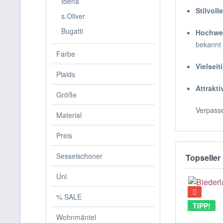
Ibena
Stilvoll
s.Oliver
Bugatti
Hochwer
bekannt 
Farbe
Vielsei
Plaids
Attrakti
Größe
Verpasse
Material
Preis
Sesselschoner
Topseller
Uni
% SALE
TIPP!
Wohnmäntel