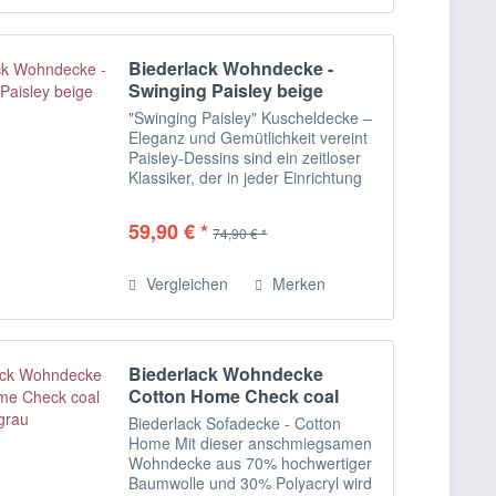
Biederlack Wohndecke -
Swinging Paisley beige
"Swinging Paisley" Kuscheldecke –
Eleganz und Gemütlichkeit vereint
Paisley-Dessins sind ein zeitloser
Klassiker, der in jeder Einrichtung
eine edle Note setzt. Auf dieser
anschmiegsamen Biederlack
59,90 € *
74,90 € *
Wohndecke kommt das...
Vergleichen
Merken
Biederlack Wohndecke
Cotton Home Check coal
grau
Biederlack Sofadecke - Cotton
Home Mit dieser anschmiegsamen
Wohndecke aus 70% hochwertiger
Baumwolle und 30% Polyacryl wird