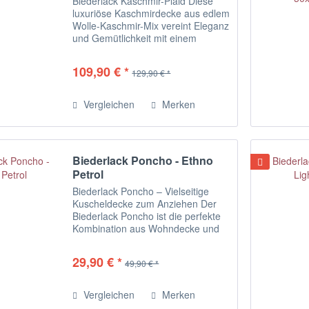
Biederlack Kaschmir-Plaid Diese
luxuriöse Kaschmirdecke aus edlem
Wolle-Kaschmir-Mix vereint Eleganz
und Gemütlichkeit mit einem
modernen Doubleface-Look. Die
Fransen sind in derselben Farbe
109,90 € *
129,90 € *
gehalten wie die Rückseite der
stylishen...
Vergleichen
Merken
Biederlack Poncho - Ethno
Petrol
Biederlack Poncho – Vielseitige
Kuscheldecke zum Anziehen Der
Biederlack Poncho ist die perfekte
Kombination aus Wohndecke und
lässiger Homewear. Dank
praktischer Druckknöpfe verwandelt
29,90 € *
49,90 € *
sich die hochwertige Kuscheldecke
im Handumdrehen...
Vergleichen
Merken