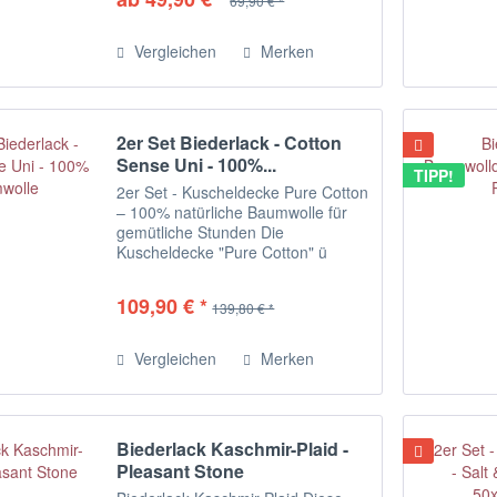
69,90 € *
aufeinander abgestimmten Seiten
und der...
Vergleichen
Merken
2er Set Biederlack - Cotton
Sense Uni - 100%...
TIPP!
2er Set - Kuscheldecke Pure Cotton
– 100% natürliche Baumwolle für
gemütliche Stunden Die
Kuscheldecke "Pure Cotton" ü
berzeugt durch ihre schlichte
Eleganz und den hohen Komfort.
109,90 € *
139,80 € *
Gefertigt aus 100% hochwertiger
Baumwolle , ist...
Vergleichen
Merken
Biederlack Kaschmir-Plaid -
Pleasant Stone