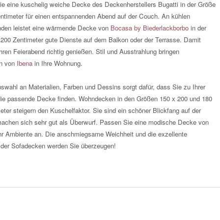
e eine kuschelig weiche Decke des Deckenherstellers Bugatti in der Größe
ntimeter für einen entspannenden Abend auf der Couch. An kühlen
en leistet eine wärmende Decke von
Bocasa by Biederlackborbo
in der
200 Zentimeter gute Dienste auf dem Balkon oder der Terrasse. Damit
hren Feierabend richtig genießen. Stil und Ausstrahlung bringen
n von
Ibena
in Ihre Wohnung.
swahl an Materialien, Farben und Dessins sorgt dafür, dass Sie zu Ihrer
 die passende Decke finden. Wohndecken in den Größen 150 x 200 und 180
eter steigern den Kuschelfaktor. Sie sind ein schöner Blickfang auf der
achen sich sehr gut als Überwurf. Passen Sie eine modische Decke von
Ihr Ambiente an. Die anschmiegsame Weichheit und die exzellente
g der Sofadecken werden Sie überzeugen!