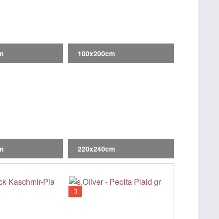
m
100x200cm
m
220x240cm
NEU