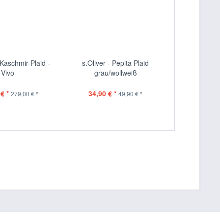
Kaschmir-Plaid -
s.Oliver - Pepita Plaid
Biederlack W
Vivo
grau/wollweiß
g
€ *
34,90 € *
59,
279,00 € *
49,90 € *