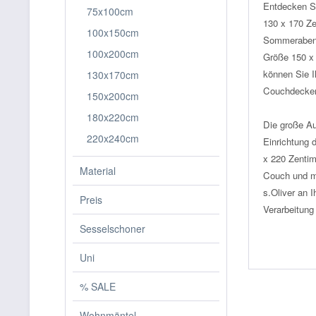
Entdecken Si
75x100cm
130 x 170 Ze
100x150cm
Sommerabend
100x200cm
Größe 150 x 
können Sie I
130x170cm
Couchdecke
150x200cm
180x220cm
Die große Au
220x240cm
Einrichtung
x 220 Zentim
Material
Couch und m
s.Oliver an 
Preis
Verarbeitun
Sesselschoner
Uni
% SALE
Wohnmäntel