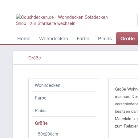
Home
Wohndecken
Farbe
Plaids
Größe
Größe
Wohndecken
Große Wohnd
machen. Der
Farbe
verschiedene
Plaids
besitzen dam
Materialmix 
Größe
zum Relaxen
50x200cm