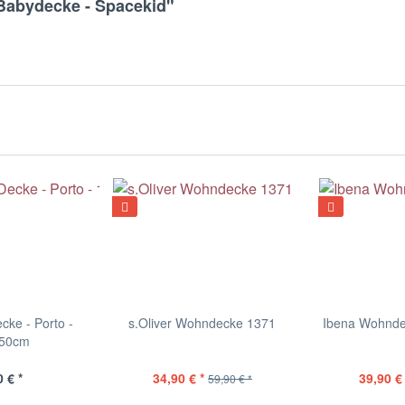
 Babydecke - Spacekid"
cke - Porto -
s.Oliver Wohndecke 1371
Ibena Wohnde
150cm
 € *
34,90 € *
39,90 € 
59,90 € *