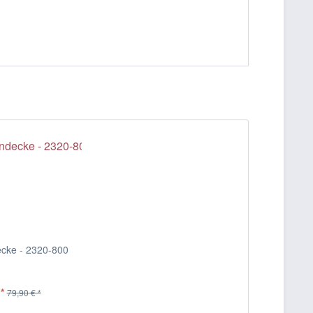
cke - 2320-800
*
79,90 € *