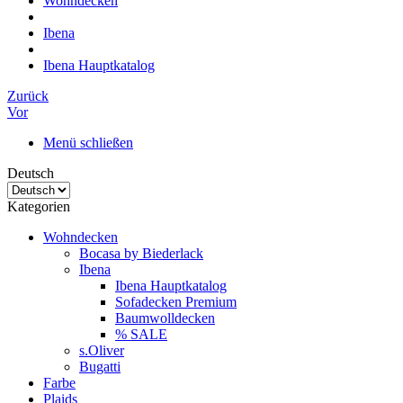
Wohndecken
Ibena
Ibena Hauptkatalog
Zurück
Vor
Menü schließen
Deutsch
Kategorien
Wohndecken
Bocasa by Biederlack
Ibena
Ibena Hauptkatalog
Sofadecken Premium
Baumwolldecken
% SALE
s.Oliver
Bugatti
Farbe
Plaids