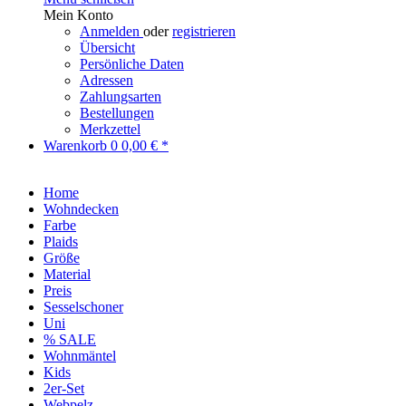
Mein Konto
Anmelden
oder
registrieren
Übersicht
Persönliche Daten
Adressen
Zahlungsarten
Bestellungen
Merkzettel
Warenkorb
0
0,00 € *
Home
Wohndecken
Farbe
Plaids
Größe
Material
Preis
Sesselschoner
Uni
% SALE
Wohnmäntel
Kids
2er-Set
Webpelz