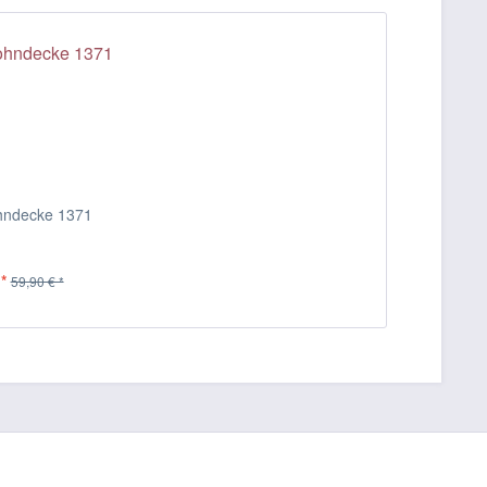
ohndecke 1371
*
59,90 € *