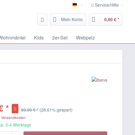
Service/Hilfe
Deutsch
Mein Konto
0,00 € *
Wohnmäntel
Kids
2er-Set
Webpelz
€ *
69,90 € *
(28,61% gespart)
. Versandkosten
 ca. 3-4 Werktage