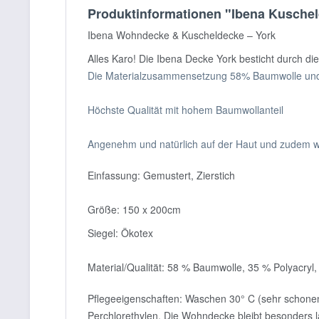
Produktinformationen "Ibena Kuschel
Ibena Wohndecke & Kuscheldecke – York
Alles Karo! Die Ibena Decke York besticht durch die 
Die Materialzusammensetzung 58% Baumwolle und 
Höchste Qualität mit hohem Baumwollanteil
Angenehm und natürlich auf der Haut und zudem 
Einfassung: Gemustert, Zierstich
Größe: 150 x 200cm
Siegel: Ökotex
Material/Qualität: 58 % Baumwolle, 35 % Polyacryl,
Pflegeeigenschaften: Waschen 30° C (sehr schonend
Perchlorethylen. Die Wohndecke bleibt besonders l