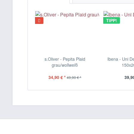
TIPP!
s.Oliver - Pepita Plaid
Ibena - Uni De
grau/wollweiß
150x
34,90 € *
39,90
49,90 € *