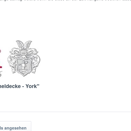
eldecke - York"
ls angesehen