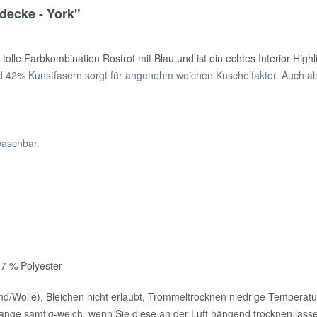
decke - York"
tolle Farbkombination Rostrot mit Blau und ist ein echtes Interior Highl
42% Kunstfasern sorgt für angenehm weichen Kuschelfaktor. Auch al
waschbar.
 7 % Polyester
/Wolle), Bleichen nicht erlaubt, Trommeltrocknen niedrige Temperatu
ange samtig-weich, wenn Sie diese an der Luft hängend trocknen lass